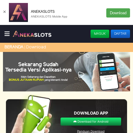
×
ANEKASLOTS
Download
ANEKASLOTS Mobile App
MASUK
DAFTAR
Download
BERANDA
DOWNLOAD APP
Download for Android
Panduan Download