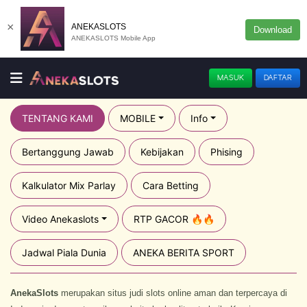
×
ANEKASLOTS
Download
ANEKASLOTS Mobile App
MASUK
DAFTAR
TENTANG KAMI
MOBILE
Info
Bertanggung Jawab
Kebijakan
Phising
Kalkulator Mix Parlay
Cara Betting
Video Anekaslots
RTP GACOR 🔥🔥
Jadwal Piala Dunia
ANEKA BERITA SPORT
AnekaSlots
merupakan situs judi slots online aman dan terpercaya di