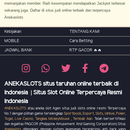
memanjakan member. Raih kesempatan mendapatkan Jackpot terbesar
sekarang juga. Daftar di situs judi online terbaik dan terpercaya
Anekaslots
Kebijakan
TENTANG KAMI
MOBILE
Cara Betting
JADWAL BANK
RTP GACOR 🔥🔥
ANEKASLOTS situs taruhan online terbaik di
Indonesia | Situs Slot Online Terpercaya Resmi
Indonesia
ANEKASLOTS
atau aneka slot Agen situs judi slots online resmi Terpercaya
No.1 dengan pilihan game terelengkap
Sportbook
,
Esport
,
Slots
,
Idnlive
,
Poker
,
Togel
,
Live Casino
,
Tangkas MickeyMouse
,
Tembak ikan
. Telah bersertifikasi
dan legalitas PAGCOR (Philippine Amusement And Gaming Corporation).Situs
Anekaslots
dilengkapi dengan sistem keamanan terenkripsi anti hack yang