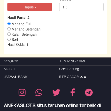
Kebijakan
TENTANG KAMI
MOBILE
Cara Betting
JADWAL BANK
RTP GACOR 🔥🔥
ANEKASLOTS situs taruhan online terbaik di